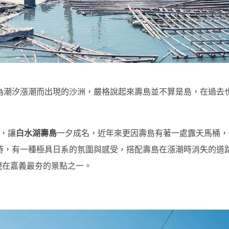
為潮汐漲潮而出現的沙洲，嚴格說起來壽島並不算是島，在過去
，讓
白水湖壽島
一夕成名，近年來更因壽島有著一處露天馬桶，
時，有一種極具日系的氛圍與感受，搭配壽島在漲潮時消失的道
現在嘉義最夯的景點之一。