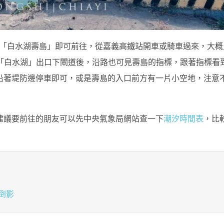
定「白水湖壽島」即可前往，從嘉義高鐵站開車或騎車過來，大概只
從「白水湖」出口下閘道後，沿路也可見壽島的指標，跟著指標看
沿著堤防邊停車即可，或是壽島的入口前方有一片小空地，注意
建議要前往的朋友可以先中央氣象局網站查一下
潮汐時間表
，比
厝倒影