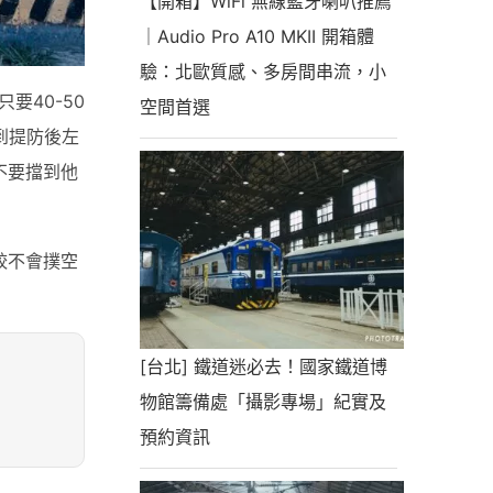
【開箱】WiFi 無線藍牙喇叭推薦
｜Audio Pro A10 MKII 開箱體
驗：北歐質感、多房間串流，小
要40-50
空間首選
到提防後左
不要擋到他
較不會撲空
[台北] 鐵道迷必去！國家鐵道博
物館籌備處「攝影專場」紀實及
預約資訊