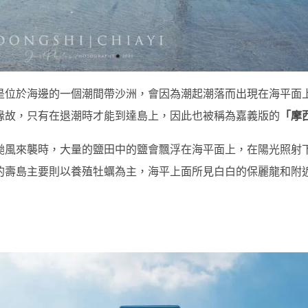
是位於海邊的一個潮間帶沙洲，會因為潮起潮落而出現在海平面
緣故，只有在退潮時才能到達島上，因此也被稱為嘉義版的
「摩
颱風來襲時，大量的鹽田中的鹽會飄浮在海平面上，在陽光照射
的壽島主要則以養殖牡蠣為主，海平上面所見白白的保麗龍和附