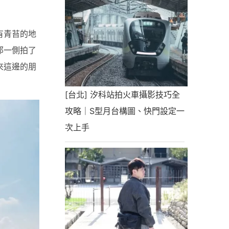
有青苔的地
那一側拍了
來這邊的朋
[台北] 汐科站拍火車攝影技巧全
攻略｜S型月台構圖、快門設定一
次上手