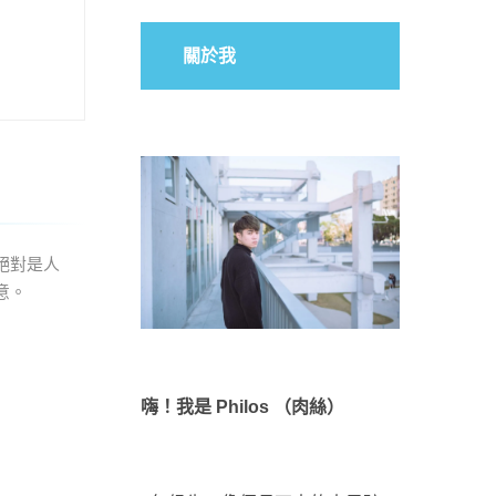
關於我
絕對是人
意。
嗨！我是 Philos （肉絲）