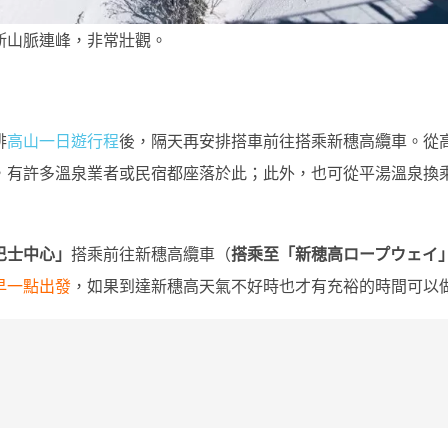
斯山脈連峰，非常壯觀。
排
高山一日遊行程
後，隔天再安排搭車前往搭乘新穗高纜車。從
，有許多溫泉業者或民宿都座落於此；此外，也可從平湯溫泉換
巴士中心」
搭乘前往新穗高纜車（
搭乘至「新穂高ロープウェイ
早一點出發
，如果到達新穗高天氣不好時也才有充裕的時間可以