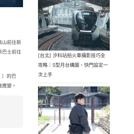
高山前往新
乘巴士前往
[台北] 汐科站拍火車攝影技巧全
攻略｜S型月台構圖、快門設定一
次上手
」
）的巴
做應變。