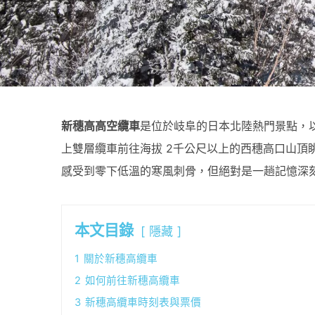
新穗高高空纜車
是位於岐阜的日本北陸熱門景點，以日
上雙層纜車前往海拔 2千公尺以上的西穗高口山頂眺
感受到零下低溫的寒風刺骨，但絕對是一趟記憶深
本文目錄
隱藏
1
關於新穗高纜車
2
如何前往新穗高纜車
3
新穗高纜車時刻表與票價