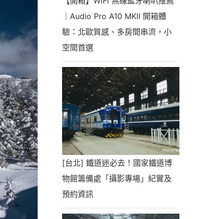
【開箱】WiFi 無線藍牙喇叭推薦
｜Audio Pro A10 MKII 開箱體
驗：北歐質感、多房間串流，小
空間首選
[台北] 鐵道迷必去！國家鐵道博
物館籌備處「攝影專場」紀實及
預約資訊