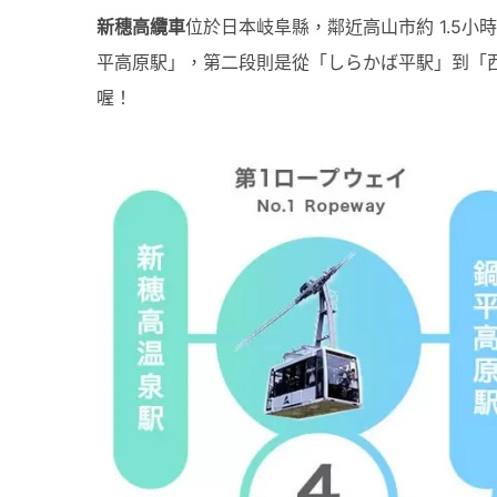
新穗高纜車
位於日本岐阜縣，鄰近高山市約 1.5
平高原駅」，第二段則是從「しらかば平駅」到「
喔！