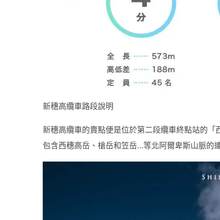
新穗高纜車路段說明
新穗高纜車的賣點便是位於第二段纜車終點站的「西穗
包含西穗高岳、槍岳和笠岳…等北阿爾卑斯山脈的