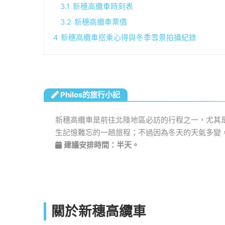
3.1
新穗高纜車時刻表
3.2
新穗高纜車票價
4
新穗高纜車搭乘心得與冬季雪景拍攝紀錄
Philos的旅行小記
新穗高纜車是前往北陸地區必訪的行程之一，尤其
生記憶難忘的一趟旅程；不過因為冬天的天氣多變
建議安排時間：半天。
關於新穗高纜車