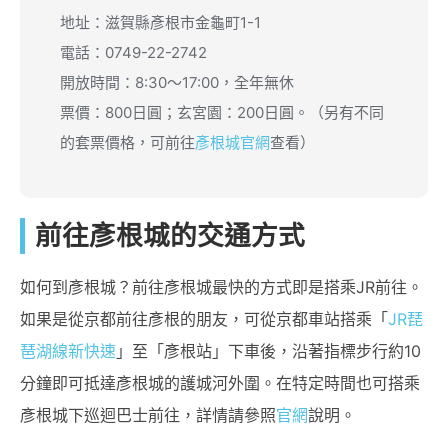
地址：滋賀縣彥根市金龜町1-1
電話：0749-22-2742
開放時間：8:30〜17:00，全年無休
票價：800日圓；玄宮園：200日圓。（另有不同
的套票價格，可前往
彥根城官網
查看）
前往彥根城的交通方式
如何到彥根城？前往彥根城最快的方式即是搭乘JR前往。
如果是從京都前往彥根的朋友，可從京都車站搭乘「
JR琵
琶湖線新快速
」至「彥根站」下車後，沿著指標步行約10
分鐘即可抵達彥根城的護城河外圍。在特定時間也可搭乘
彥根城下巡迴巴士前往，詳情請參照
官網
說明。