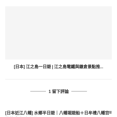
[日本] 江之島一日遊 | 江之島電鐵與鎌倉景點推...
1 留下評論
[日本近江八幡] 水鄉半日遊｜八幡堀遊船＋日牟禮八幡宮
回覆