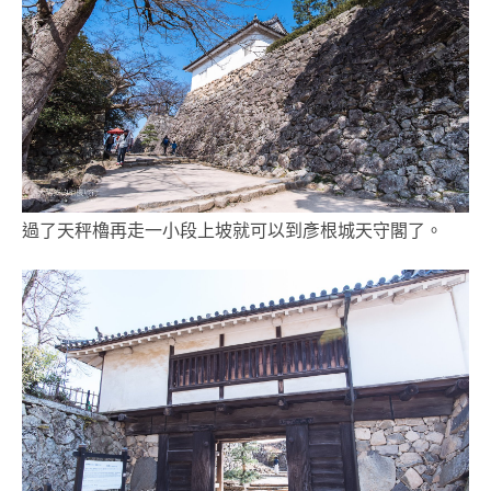
過了天秤櫓再走一小段上坡就可以到彥根城天守閣了。