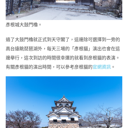
彥根城大鼓門櫓。
過了大鼓門櫓就正式到天守閣了，這邊除可選擇到一旁的
高台遠眺琵琶湖外，每天三場的「彥根貓」演出也會在這
邊舉行，這次到訪的時間很幸運的就看到彦根貓的表演。
有關彥根貓的演出時間，可以參考彦根貓的
官網資訊
。