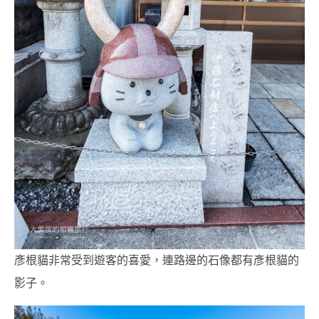
彥根貓非常受到遊客的喜愛，連路邊的石像都有彥根貓的
影子。