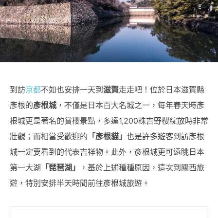
到訪
京都
不如也安排一天到
滋賀
走走吧！位於日本滋賀縣
彥根的
彥根城
，不僅是日本百大名城之一，每年春天時彥
根城更是著名的賞櫻景點，多達1,200株吉野櫻綻放時非常
壯觀；而相當受歡迎的
「彥根貓」
也是許多遊客到訪彥根
城一定要看到的代表吉祥物。此外，彥根城更可遠眺日本
第一大湖
「琵琶湖」
，基於上述種種原因，這次到關西旅
遊，特別安排半天時間前往彥根城旅遊。