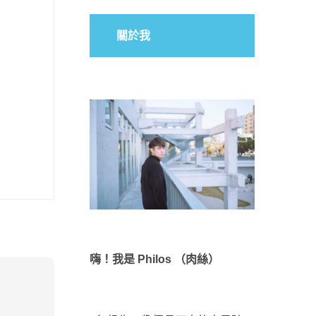
關於我
嗨！我是 Philos （肉絲）