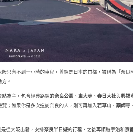
大阪只有不到一小時的車程，曾經是日本的首都，被稱為「奈良
地方。
景點為主，包含經典路線的
奈良公園
、
東大寺
、
春日大社
與
興福
遊覽；如果你是多次造訪奈良的人，則可再加入
若草山
、
藥師寺
自己是從大阪出發，安排
奈良半日遊
的行程，之後再順遊
宇治
和
京