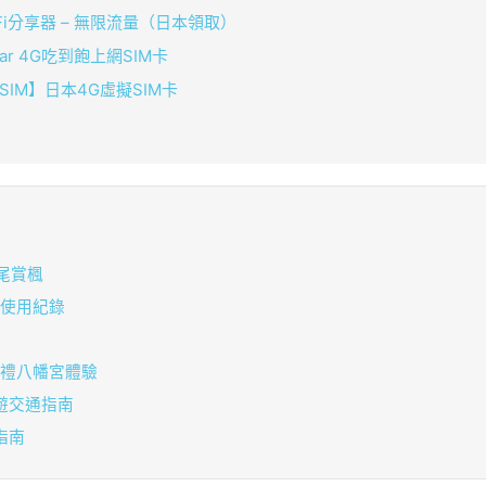
iFi分享器 – 無限流量（日本領取）
ear 4G吃到飽上網SIM卡
eSIM】日本4G虛擬SIM卡
三尾賞楓
券使用紀錄
牟禮八幡宮體驗
日遊交通指南
指南