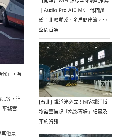
【開箱】WiFi 無線藍牙喇叭推薦
｜Audio Pro A10 MKII 開箱體
驗：北歐質感、多房間串流，小
空間首選
時代」，有
寺
…等，這
[台北] 鐵道迷必去！國家鐵道博
、
平城宮
…
物館籌備處「攝影專場」紀實及
預約資訊
都
其他景