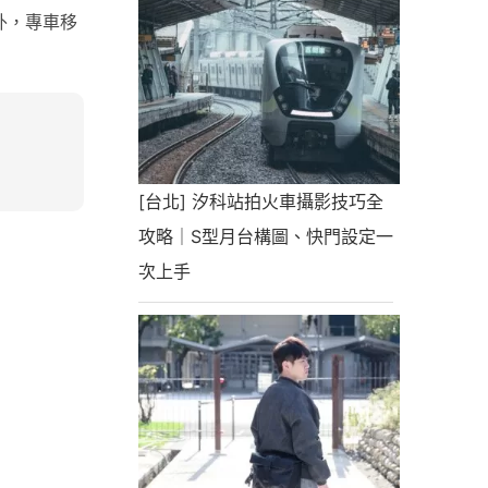
外，專車移
[台北] 汐科站拍火車攝影技巧全
攻略｜S型月台構圖、快門設定一
次上手