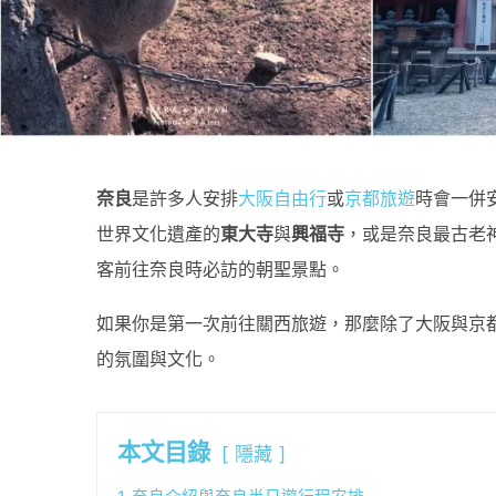
奈良
是許多人安排
大阪自由行
或
京都旅遊
時會一併
世界文化遺產的
東大寺
與
興福寺
，或是奈良最古老神
客前往奈良時必訪的朝聖景點。
如果你是第一次前往關西旅遊，那麼除了大阪與京
的氛圍與文化。
本文目錄
隱藏